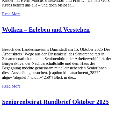
Kinder mit Herrn Marcus Klüssendorf und Frau Dr. Daniela Golz.
Krebs betrifft uns alle – und doch bleibt er...
Read More
Wolken – Erleben und Verstehen
Besuch des Landesmuseums Darmstadt am 15. Oktober 2025 Der
Arbeitskreis "Wege aus der Einsamkeit" des Seniorenbeirats in
Zusammenarbeit mit dem Seniorenbüro, der Arbeiterwohlfahrt, der
Bürgeraktive, der Nachbarschaftshilfe und dem Haus der
Begegnung möchte gemeinsam mit alleinstehenden SeniorInnen
diese Ausstellung besuchen. [caption id="attachment_2827"
align="alignleft" width="250"] Blick in die...
Read More
Seniorenbeirat Rundbrief Oktober 2025