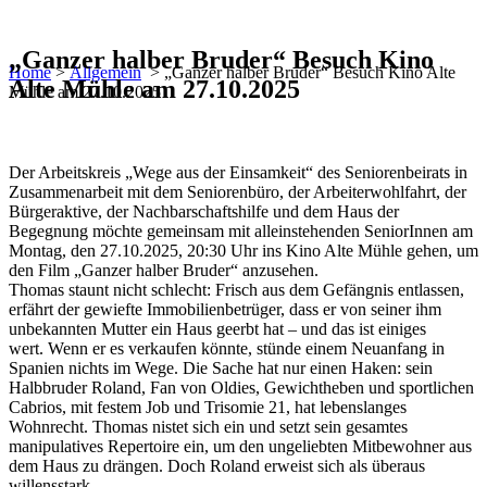
„Ganzer halber Bruder“ Besuch Kino
Home
>
Allgemein
>
„Ganzer halber Bruder“ Besuch Kino Alte
Alte Mühle am 27.10.2025
Mühle am 27.10.2025
Der Arbeitskreis „Wege aus der Einsamkeit“ des Seniorenbeirats in
Zusammenarbeit mit dem Seniorenbüro, der Arbeiterwohlfahrt, der
Bürgeraktive, der Nachbarschaftshilfe und dem Haus der
Begegnung möchte gemeinsam mit alleinstehenden SeniorInnen am
Montag, den 27.10.2025, 20:30 Uhr ins Kino Alte Mühle gehen, um
den Film „Ganzer halber Bruder“ anzusehen.
Thomas staunt nicht schlecht: Frisch aus dem Gefängnis entlassen,
erfährt der gewiefte Immobilienbetrüger, dass er von seiner ihm
unbekannten Mutter ein Haus geerbt hat – und das ist einiges
wert. Wenn er es verkaufen könnte, stünde einem Neuanfang in
Spanien nichts im Wege. Die Sache hat nur einen Haken: sein
Halbbruder Roland, Fan von Oldies, Gewichtheben und sportlichen
Cabrios, mit festem Job und Trisomie 21, hat lebenslanges
Wohnrecht. Thomas nistet sich ein und setzt sein gesamtes
manipulatives Repertoire ein, um den ungeliebten Mitbewohner aus
dem Haus zu drängen. Doch Roland erweist sich als überaus
willensstark …..