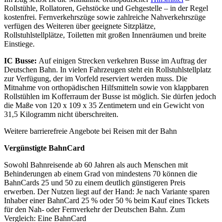
Rollstühle, Rollatoren, Gehstöcke und Gehgestelle – in der Regel
kostenfrei. Fernverkehrszüge sowie zahlreiche Nahverkehrszüge
verfügen des Weiteren über geeignete Sitzplätze,
Rollstuhlstellplätze, Toiletten mit großen Innenräumen und breite
Einstiege.
IC Busse:
Auf einigen Strecken verkehren Busse im Auftrag der
Deutschen Bahn. In vielen Fahrzeugen steht ein Rollstuhlstellplatz
zur Verfügung, der im Vorfeld reserviert werden muss. Die
Mitnahme von orthopädischen Hilfsmitteln sowie von klappbaren
Rollstühlen im Kofferraum der Busse ist möglich. Sie dürfen jedoch
die Maße von 120 x 109 x 35 Zentimetern und ein Gewicht von
31,5 Kilogramm nicht überschreiten.
Weitere barrierefreie Angebote bei Reisen mit der Bahn
Vergünstigte BahnCard
Sowohl Bahnreisende ab 60 Jahren als auch Menschen mit
Behinderungen ab einem Grad von mindestens 70 können die
BahnCards 25 und 50 zu einem deutlich günstigeren Preis
erwerben. Der Nutzen liegt auf der Hand: Je nach Variante sparen
Inhaber einer BahnCard 25 % oder 50 % beim Kauf eines Tickets
für den Nah- oder Fernverkehr der Deutschen Bahn. Zum
Vergleich: Eine BahnCard