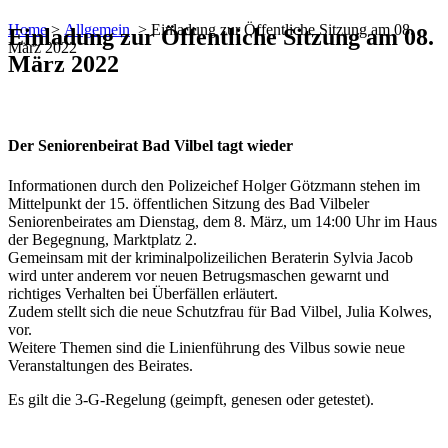
Home
>
Allgemein
>
Einladung zur Öffentliche Sitzung am 08.
Einladung zur Öffentliche Sitzung am 08.
März 2022
März 2022
Der Seniorenbeirat Bad Vilbel tagt wieder
Informationen durch den Polizeichef Holger Götzmann stehen im
Mittelpunkt der 15. öffentlichen Sitzung des Bad Vilbeler
Seniorenbeirates am Dienstag, dem 8. März, um 14:00 Uhr im Haus
der Begegnung, Marktplatz 2.
Gemeinsam mit der kriminalpolizeilichen Beraterin Sylvia Jacob
wird unter anderem vor neuen Betrugsmaschen gewarnt und
richtiges Verhalten bei Überfällen erläutert.
Zudem stellt sich die neue Schutzfrau für Bad Vilbel, Julia Kolwes,
vor.
Weitere Themen sind die Linienführung des Vilbus sowie neue
Veranstaltungen des Beirates.
Es gilt die 3-G-Regelung (geimpft, genesen oder getestet).