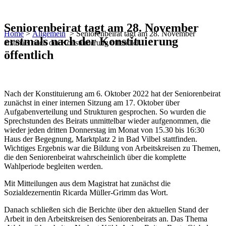
Seniorenbeirat tagt am 28. November
Home
>
Allgemein
>
Seniorenbeirat tagt am 28. November
erstmals nach der Konstituierung
erstmals nach der Konstituierung öffentlich
öffentlich
Nach der Konstituierung am 6. Oktober 2022 hat der Seniorenbeirat
zunächst in einer internen Sitzung am 17. Oktober über
Aufgabenverteilung und Strukturen gesprochen. So wurden die
Sprechstunden des Beirats unmittelbar wieder aufgenommen, die
wieder jeden dritten Donnerstag im Monat von 15.30 bis 16:30
Haus der Begegnung, Marktplatz 2 in Bad Vilbel stattfinden.
Wichtiges Ergebnis war die Bildung von Arbeitskreisen zu Themen,
die den Seniorenbeirat wahrscheinlich über die komplette
Wahlperiode begleiten werden.
Mit Mitteilungen aus dem Magistrat hat zunächst die
Sozialdezernentin Ricarda Müller-Grimm das Wort.
Danach schließen sich die Berichte über den aktuellen Stand der
Arbeit in den Arbeitskreisen des Seniorenbeirats an. Das Thema