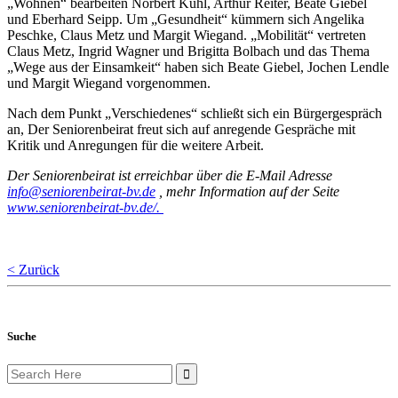
„Wohnen“ bearbeiten Norbert Kühl, Arthur Reiter, Beate Giebel
und Eberhard Seipp. Um „Gesundheit“ kümmern sich Angelika
Peschke, Claus Metz und Margit Wiegand. „Mobilität“ vertreten
Claus Metz, Ingrid Wagner und Brigitta Bolbach und das Thema
„Wege aus der Einsamkeit“ haben sich Beate Giebel, Jochen Lendle
und Margit Wiegand vorgenommen.
Nach dem Punkt „Verschiedenes“ schließt sich ein Bürgergespräch
an, Der Seniorenbeirat freut sich auf anregende Gespräche mit
Kritik und Anregungen für die weitere Arbeit.
Der Seniorenbeirat ist erreichbar über die E-Mail Adresse
info@seniorenbeirat-bv.de
, mehr Information auf der Seite
www.seniorenbeirat-bv.de/.
< Zurück
Suche
Search
for: