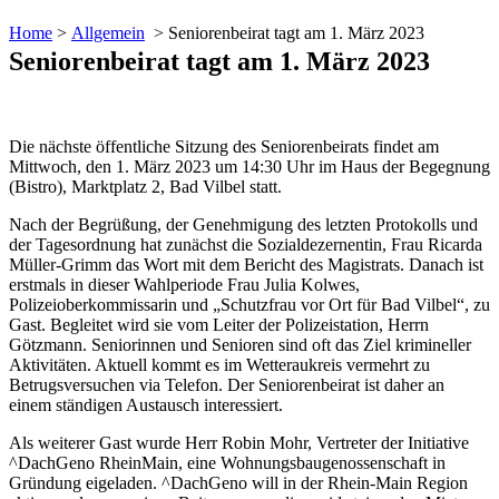
Home
>
Allgemein
>
Seniorenbeirat tagt am 1. März 2023
Seniorenbeirat tagt am 1. März 2023
Die nächste öffentliche Sitzung des Seniorenbeirats findet am
Mittwoch, den 1. März 2023 um 14:30 Uhr im Haus der Begegnung
(Bistro), Marktplatz 2, Bad Vilbel statt.
Nach der Begrüßung, der Genehmigung des letzten Protokolls und
der Tagesordnung hat zunächst die Sozialdezernentin, Frau Ricarda
Müller-Grimm das Wort mit dem Bericht des Magistrats. Danach ist
erstmals in dieser Wahlperiode Frau Julia Kolwes,
Polizeioberkommissarin und „Schutzfrau vor Ort für Bad Vilbel“, zu
Gast. Begleitet wird sie vom Leiter der Polizeistation, Herrn
Götzmann. Seniorinnen und Senioren sind oft das Ziel krimineller
Aktivitäten. Aktuell kommt es im Wetteraukreis vermehrt zu
Betrugsversuchen via Telefon. Der Seniorenbeirat ist daher an
einem ständigen Austausch interessiert.
Als weiterer Gast wurde Herr Robin Mohr, Vertreter der Initiative
^DachGeno Rhein­Main, eine Wohnungsbaugenossenschaft in
Gründung eigeladen. ^DachGeno will in der Rhein-Main Region