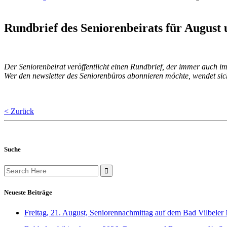
Rundbrief des Seniorenbeirats für August
Der Seniorenbeirat veröffentlicht einen Rundbrief, der immer auch i
Wer den newsletter des Seniorenbüros abonnieren möchte, wendet si
< Zurück
Suche
Search
for:
Neueste Beiträge
Freitag, 21. August, Seniorennachmittag auf dem Bad Vilbeler