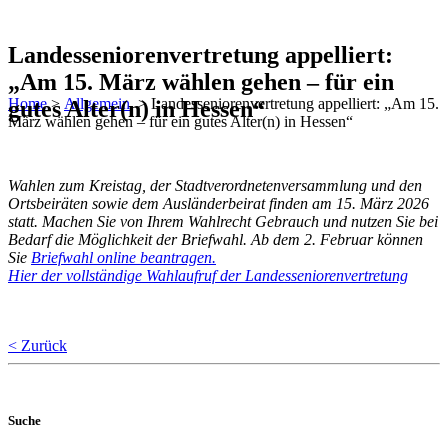
Landesseniorenvertretung appelliert:
„Am 15. März wählen gehen – für ein
Home
>
Allgemein
>
Landesseniorenvertretung appelliert: „Am 15.
gutes Alter(n) in Hessen“
März wählen gehen – für ein gutes Alter(n) in Hessen“
Wahlen zum Kreistag, der Stadtverordnetenversammlung und den
Ortsbeiräten sowie dem Ausländerbeirat finden am 15. März 2026
statt. Machen Sie von Ihrem Wahlrecht Gebrauch und nutzen Sie bei
Bedarf die Möglichkeit der Briefwahl. Ab dem 2. Februar können
Sie
Briefwahl online beantragen.
Hier der vollständige Wahlaufruf der Landesseniorenvertretung
< Zurück
Suche